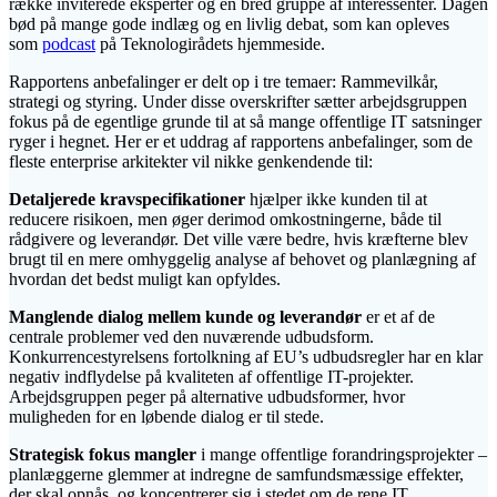
række inviterede eksperter og en bred gruppe af interessenter. Dagen
bød på mange gode indlæg og en livlig debat, som kan opleves
som
podcast
på Teknologirådets hjemmeside.
Rapportens anbefalinger er delt op i tre temaer: Rammevilkår,
strategi og styring. Under disse overskrifter sætter arbejdsgruppen
fokus på de egentlige grunde til at så mange offentlige IT satsninger
ryger i hegnet. Her er et uddrag af rapportens anbefalinger, som de
fleste enterprise arkitekter vil nikke genkendende til:
Detaljerede kravspecifikationer
hjælper ikke kunden til at
reducere risikoen, men øger derimod omkostningerne, både til
rådgivere og leverandør. Det ville være bedre, hvis kræfterne blev
brugt til en mere omhyggelig analyse af behovet og planlægning af
hvordan det bedst muligt kan opfyldes.
Manglende dialog mellem kunde og leverandør
er et
af de
centrale problemer ved den nuværende udbudsform.
Konkurrencestyrelsens fortolkning af EU’s udbudsregler har en klar
negativ indflydelse på kvaliteten af offentlige IT-projekter.
Arbejdsgruppen peger på alternative udbudsformer, hvor
muligheden for en løbende dialog er til stede.
Strategisk fokus mangler
i mange offentlige forandringsprojekter –
planlæggerne glemmer at indregne de samfundsmæssige effekter,
der skal opnås, og koncentrerer sig i stedet om de rene IT