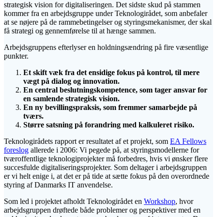
strategisk vision for digitaliseringen. Det sidste skud på stammen
kommer fra en arbejdsgruppe under Teknologirådet, som anbefaler
at se nøjere på de rammebetingelser og styringsmekanismer, der skal
få strategi og gennemførelse til at hænge sammen.
Arbejdsgruppens efterlyser en holdningsændring på fire væsentlige
punkter.
Et skift væk fra det ensidige fokus på kontrol, til mere
vægt på dialog og innovation.
En central beslutningskompetence, som tager ansvar for
en samlende strategisk vision.
En ny bevillingspraksis, som fremmer samarbejde på
tværs.
Større satsning på forandring med kalkuleret risiko.
Teknologirådets rapport er resultatet af et projekt, som
EA Fellows
foreslog
allerede i 2006: Vi pegede på, at styringsmodellerne for
tværoffentlige teknologiprojekter må forbedres, hvis vi ønsker flere
succesfulde digitaliseringsprojekter. Som deltager i arbejdsgruppen
er vi helt enige i, at det er på tide at sætte fokus på den overordnede
styring af Danmarks IT anvendelse.
Som led i projektet afholdt Teknologirådet en
Workshop
, hvor
arbejdsgruppen drøftede både problemer og perspektiver med en