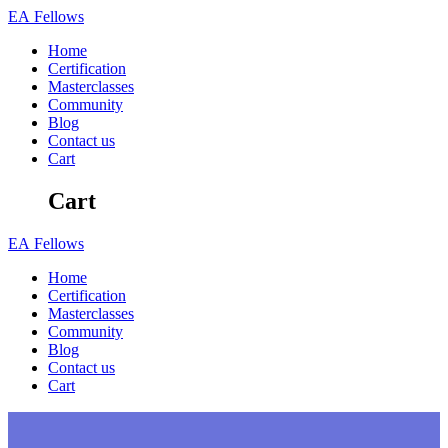
Skip
EA
Fellows
to
Home
content
Certification
Masterclasses
Community
Blog
Contact us
Cart
Cart
EA
Fellows
Home
Certification
Masterclasses
Community
Blog
Contact us
Cart