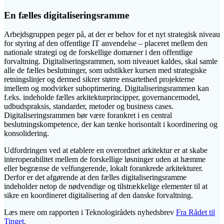
En fælles digitaliseringsramme
Arbejdsgruppen peger på, at der er behov for et nyt strategisk niveau
for styring af den offentlige IT anvendelse – placeret mellem den
nationale strategi og de forskellige domæner i den offentlige
forvaltning. Digitaliseringsrammen, som niveauet kaldes, skal samle
alle de fælles beslutninger, som udstikker kursen med strategiske
retningslinjer og dermed sikrer større ensartethed projekterne
imellem og modvirker suboptimering. Digitaliseringsrammen kan
f.eks. indeholde fælles arkitekturprincipper, governancemodel,
udbudspraksis, standarder, metoder og business cases.
Digitaliseringsrammen bør være forankret i en central
beslutningskompetence, der kan tænke horisontalt i koordinering og
konsolidering.
Udfordringen ved at etablere en overordnet arkitektur er at skabe
interoperabilitet mellem de forskellige løsninger uden at hæmme
eller begrænse de velfungerende, lokalt forankrede arkitekturer.
Derfor er det afgørende at den fælles digitaliseringsramme
indeholder netop de nødvendige og tilstrækkelige elementer til at
sikre en koordineret digitalisering af den danske forvaltning.
Læs mere om rapporten i Teknologirådets nyhedsbrev
Fra Rådet til
Tinget
.