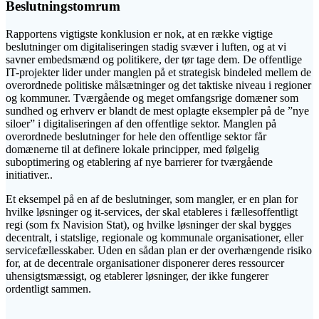
Beslutningstomrum
Rapportens vigtigste konklusion er nok, at en række vigtige
beslutninger om digitaliseringen stadig svæver i luften, og at vi
savner embedsmænd og politikere, der tør tage dem. De offentlige
IT-projekter lider under manglen på et strategisk bindeled mellem de
overordnede politiske målsætninger og det taktiske niveau i regioner
og kommuner. Tværgående og meget omfangsrige domæner som
sundhed og erhverv er blandt de mest oplagte eksempler på de ”nye
siloer” i digitaliseringen af den offentlige sektor. Manglen på
overordnede beslutninger for hele den offentlige sektor får
domænerne til at definere lokale principper, med følgelig
suboptimering og etablering af nye barrierer for tværgående
initiativer..
Et eksempel på en af de beslutninger, som mangler, er en plan for
hvilke løsninger og it-services, der skal etableres i fællesoffentligt
regi (som fx Navision Stat), og hvilke løsninger der skal bygges
decentralt, i statslige, regionale og kommunale organisationer, eller
servicefællesskaber. Uden en sådan plan er der overhængende risiko
for, at de decentrale organisationer disponerer deres ressourcer
uhensigtsmæssigt, og etablerer løsninger, der ikke fungerer
ordentligt sammen.