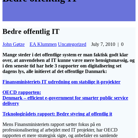
Bedre offentlig IT
John Gøtze
EA Klummen
Uncategorized
July 7, 2010
|
0
Mange steder i det offentlige system er man faktisk godt klar
over, at anvendelsen af IT kunne være mere hensigtsmæssig, og
i den seneste tid har hele 3 rapporter om digitalisering set
dagens lys, alle initieret af det offentlige Danmark:
Finansministeriets IT udredning om statslige it-projekter
OECD rapporten:
Denmark – efficient e-government for smarter public service
delivery
Teknologirådets rapport: Bedre styring af offentlig it
Mens Finansministeriets rapport sætter fokus på en
professionalisering af arbejdet med IT projekter, har OECD
rapporten et mere strategisk sigte, og anbefaler en samlende