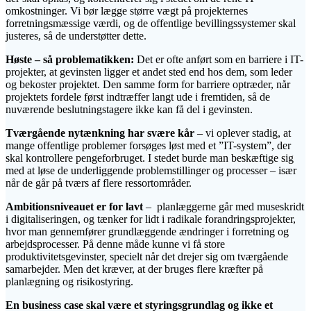
omkostninger. Vi bør lægge større vægt på projekternes
forretningsmæssige værdi, og de offentlige bevillingssystemer skal
justeres, så de understøtter dette.
Høste – så problematikken:
Det er ofte anført som en barriere i IT-
projekter, at gevinsten ligger et andet sted end hos dem, som leder
og bekoster projektet. Den samme form for barriere optræder, når
projektets fordele først indtræffer langt ude i fremtiden, så de
nuværende beslutningstagere ikke kan få del i gevinsten.
Tværgående nytænkning har svære kår
– vi oplever stadig, at
mange offentlige problemer forsøges løst med et ”IT-system”, der
skal kontrollere pengeforbruget. I stedet burde man beskæftige sig
med at løse de underliggende problemstillinger og processer – især
når de går på tværs af flere ressortområder.
Ambitionsniveauet er for lavt
– planlæggerne går med museskridt
i digitaliseringen, og tænker for lidt i radikale forandringsprojekter,
hvor man gennemfører grundlæggende ændringer i forretning og
arbejdsprocesser. På denne måde kunne vi få store
produktivitetsgevinster, specielt når det drejer sig om tværgående
samarbejder. Men det kræver, at der bruges flere kræfter på
planlægning og risikostyring.
En business case skal være et styringsgrundlag og ikke et