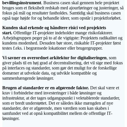
bevillingsinstrument
. Business casen skal gennem hele projektet
bruges som et fleksibelt redskab med ajourføringer og justeringer, så
fokus på mål og resultater fastholdes. Samtidig skal business casen
også tage højde for og behandle ideer, som opstår i projektforløbet.
Kunden skal erkende og håndtere risici ved projektets
start.
Offentlige IT-projekter indeholder mange risikofaktorer.
Arbejdsgruppen peger på to af de vigtigste: Projektets radikalitet og
kundens modenhed. Desuden bør store, risikable IT-projekter først
testes f.eks. i begrænsede lokationer eller brugergrupper.
Vi savner en overordnet arkitektur for digitaliseringen
, som
giver plads til en høj grad af decentralisering, det vil sige med fokus
på interfaces og standarder, som gør det muligt for de forskellige
domæner at udveksle data, og udvikle kompatible og
sammenhængende løsninger.
Brugen af standarder er en afgørende faktor.
Det skal være et
krav i forbindelse med investeringer i både løsninger og
infrastruktur, at der tages udgangspunkt i veletablerede standarder,
som er bredt understøttet. Det er således ikke mængden af nye
standarder, der er afgørende, men værdien som kan skabes i
samfundet ved at opnå kompatibilitet mellem de offentlige IT-
løsninger.