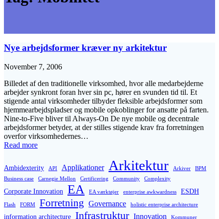
Nye arbejdsformer kræver ny arkitektur
November 7, 2006
Billedet af den traditionelle virksomhed, hvor alle medarbejderne
arbejder synkront foran hver sin pc, hører en svunden tid til. Et
stigende antal virksomheder tilbyder fleksible arbejdsformer som
hjemmearbejdspladser og mobile opkoblinger for ansatte på farten.
Nine-to-Five bliver til Always-On De nye mobile og decentrale
arbejdsformer betyder, at der stilles stigende krav fra forretningen
overfor virksomhedernes…
Read more
Arkitektur
Applikationer
Ambidexterity
API
Arkiver
BPM
Business case
Carnegie Mellon
Certificering
Community
Complexity
EA
Corporate Innovation
ESDH
EA værktøjer
enterprise awkwardness
Forretning
Governance
Flash
FORM
holistic enterprise architecture
Infrastruktur
Innovation
information architecture
Kommuner