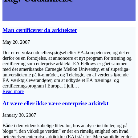
Man certificerer da arkitekter
May 20, 2007
Der er en voksende efterspørgsel efter EA-kompetencer, og det er
derfor os en fornøjelse, at annoncere et nyt program for træning og
certificering som enterprise arkitekt. EA Fellows er gået sammen
med det amerikanske Carnegie Mellon University, et af superliga-
universiteterne på it-området, og Telelogic, en af verdens førende
EA-værktøjsleverandører, om at udbyde et EA-trænings- og
certificeringsprogram i Europa. I juli,…
Read more
At være eller ikke være enterprise arkitekt
January 30, 2007
Både i den videnskabelige litteratur, hos analyse institutter, og på
blogs “i den virkelige verden” er der en rimelig enighed om hvad
betegnelsen enterprise arkitektur (EA) står for. Men samtidig er der