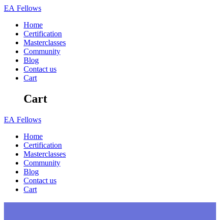
Skip
EA
Fellows
to
Home
content
Certification
Masterclasses
Community
Blog
Contact us
Cart
Cart
EA
Fellows
Home
Certification
Masterclasses
Community
Blog
Contact us
Cart