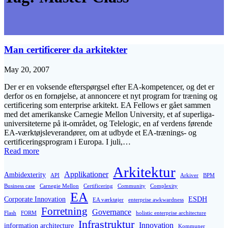
Man certificerer da arkitekter
May 20, 2007
Der er en voksende efterspørgsel efter EA-kompetencer, og det er
derfor os en fornøjelse, at annoncere et nyt program for træning og
certificering som enterprise arkitekt. EA Fellows er gået sammen
med det amerikanske Carnegie Mellon University, et af superliga-
universiteterne på it-området, og Telelogic, en af verdens førende
EA-værktøjsleverandører, om at udbyde et EA-trænings- og
certificeringsprogram i Europa. I juli,…
Read more
Arkitektur
Applikationer
Ambidexterity
API
Arkiver
BPM
Business case
Carnegie Mellon
Certificering
Community
Complexity
EA
Corporate Innovation
ESDH
EA værktøjer
enterprise awkwardness
Forretning
Governance
Flash
FORM
holistic enterprise architecture
Infrastruktur
Innovation
information architecture
Kommuner