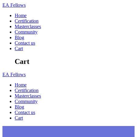
Skip
EA
Fellows
to
Home
content
Certification
Masterclasses
Community
Blog
Contact us
Cart
Cart
EA
Fellows
Home
Certification
Masterclasses
Community
Blog
Contact us
Cart