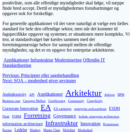
positivliste, som alle offentlige myndigheder skal følge, vil næppe
finde bred accept. Dertil er myndighedernes forudsætninger og
opgaver nok for forskellige.
For generelle applikationer vil det være naturligt at vælge een fælles
standard for hele den offentlige sektor, men når det kommer til
fagspecifikke opgaver og systemer, er situationen mere kompleks. Vi
tror, at standardvalget bør kædes sammen med det
forretningsmæssige behov for samspil mellem de offentlige
myndigheder, og det er en opgave for enterprise arkitekterne.
Applikationer
Infrastruktur
Modernisering
Offentlig IT
Standardisering
Post
Previous
Previous:
Principper eller sagsbehandling
Next
post:
Next:
SOA – modenhed giver gevinster
navigation
post:
Arkitektur
Applikationer
Ambidexterity
API
Arkiver
BPM
Business case
Carnegie Mellon
Certificering
Community
Complexity
EA
Corporate Innovation
ESDH
EA værktøjer
enterprise awkwardness
Forretning
Governance
Flash
FORM
holistic enterprise architecture
Infrastruktur
Innovation
information architecture
Kommuner
Ledelse
Kursus
Mashup
Master Class
Mobilitet
Modenhed