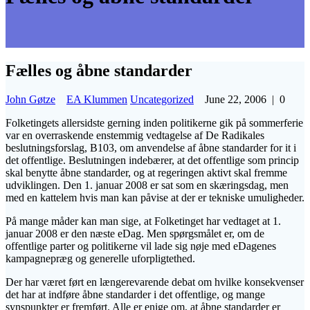
Fælles og åbne standarder
John Gøtze
EA Klummen
Uncategorized
June 22, 2006
|
0
Folketingets allersidste gerning inden politikerne gik på sommerferie
var en overraskende enstemmig vedtagelse af De Radikales
beslutningsforslag, B103, om anvendelse af åbne standarder for it i
det offentlige. Beslutningen indebærer, at det offentlige som princip
skal benytte åbne standarder, og at regeringen aktivt skal fremme
udviklingen. Den 1. januar 2008 er sat som en skæringsdag, men
med en kattelem hvis man kan påvise at der er tekniske umuligheder.
På mange måder kan man sige, at Folketinget har vedtaget at 1.
januar 2008 er den næste eDag. Men spørgsmålet er, om de
offentlige parter og politikerne vil lade sig nøje med eDagenes
kampagnepræg og generelle uforpligtethed.
Der har været ført en længerevarende debat om hvilke konsekvenser
det har at indføre åbne standarder i det offentlige, og mange
synspunkter er fremført. Alle er enige om, at åbne standarder er