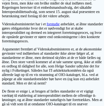
vejen frem, men ikke om hvilke midler de skal indføres med.
Regeringen henviser til et embedsmandsudvalg, det såkaldte
Interoperabilitetsudvalg, som senest 15. august skal præsentere en
betænkning med forslag til det videre arbejde.
Videnskabsministeriet har i et
forstudie
anbefalet, at åbne standarder
gøres obligatoriske hvor det er nødvendigt for at skabe
interoperabilitet og dermed en integreret forretningsproces, og hvor
de opnåede gevinster er større end omkostningerne i den konkrete
forretningsproces.
Argumentet fremført af Videnskabsministeren er, at de økonomiske
gevinster ved indførelsen af standarder ikke alene følger af, at
standarderne er åbne, men derimod skyldes at de er både fælles og
åbne. Den store værdi kommer af at tale samme sprog, ikke at stille
en ordbog til rådighed for alle, som Helge Sander udtrykte det for
nylig i Folketinget. Således har IT-arkitekturkomitéen da også
allerede lagt op til en vis stramning af OIO-kataloget, bl.a. ved at
påpege at alle standardområder bør have en (og kun en) anbefalet
standard. Men er det så nemt?
De fleste er enige i, at brugen af fælles standarder er et vigtigt
værktøj til etablering af interoperabilitet mellem de offentlige it-
løsninger, og at åbne standarder naturligvis bør foretrækkes. Men at
gå så vidt som til at omdanne OIO-kataloget til en snæver