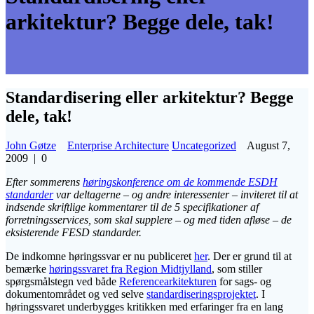
arkitektur? Begge dele, tak!
Standardisering eller arkitektur? Begge
dele, tak!
John Gøtze
Enterprise Architecture
Uncategorized
August 7,
2009
|
0
Efter sommerens
høringskonference om de kommende ESDH
standarder
var deltagerne – og andre interessenter – inviteret til at
indsende skriftlige kommentarer til de 5 specifikationer af
forretningsservices, som skal supplere – og med tiden afløse – de
eksisterende FESD standarder.
De indkomne høringssvar er nu publiceret
her
. Der er grund til at
bemærke
høringssvaret fra Region Midtjylland
, som stiller
spørgsmålstegn ved både
Referencearkitekturen
for sags- og
dokumentområdet og ved selve
standardiseringsprojektet
. I
høringssvaret underbygges kritikken med erfaringer fra en lang