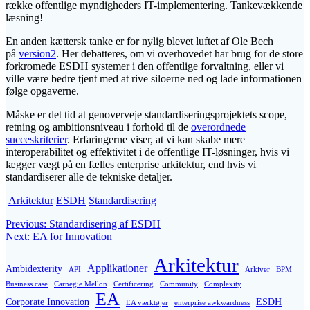
række offentlige myndigheders IT-implementering. Tankevækkende
læsning!
En anden kættersk tanke er for nylig blevet luftet af Ole Bech
på
version2
. Her debatteres, om vi overhovedet har brug for de store
forkromede ESDH systemer i den offentlige forvaltning, eller vi
ville være bedre tjent med at rive siloerne ned og lade informationen
følge opgaverne.
Måske er det tid at genoverveje standardiseringsprojektets scope,
retning og ambitionsniveau i forhold til de
overordnede
succeskriterier
. Erfaringerne viser, at vi kan skabe mere
interoperabilitet og effektivitet i de offentlige IT-løsninger, hvis vi
lægger vægt på en fælles enterprise arkitektur, end hvis vi
standardiserer alle de tekniske detaljer.
Arkitektur
ESDH
Standardisering
Post
Previous
Previous:
Standardisering af ESDH
Next
post:
Next:
EA for Innovation
navigation
post:
Arkitektur
Applikationer
Ambidexterity
API
Arkiver
BPM
Business case
Carnegie Mellon
Certificering
Community
Complexity
EA
Corporate Innovation
ESDH
EA værktøjer
enterprise awkwardness